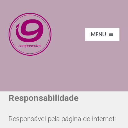
Skip
to
content
MENU
I9 COMPONENTES
DOWNLOADS
Responsabilidade
FORNECEDORES
Responsável pela página de internet: